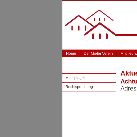
Home
Der Mieter Verein
Mitglied 
Aktue
Mietspiegel
Achtu
Rechtsprechung
Adre